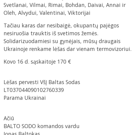
Svetlanai, Vilmai, Rimai, Bohdan, Daivai, Annai ir
Oleh, Alvydui, Valentinai, Viktorijai
Tačiau karas dar nesibaigė, okupantų pajėgos
nesiruošia trauktis iš svetimos žemės.
Solidarizuodamiesi su gynėjais, mūsų draugais
Ukrainoje renkame lėšas dar vienam termovizoriui.
Kovo 16 d. sąskaitoje 170 €
Lėšas pervesti VšĮ Baltas Sodas
LT037044090102760339
Parama Ukrainai
Ačiū
BALTO SODO komandos vardu
Jonas Baltokas