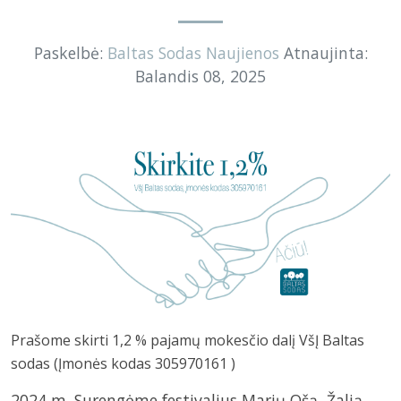
Paskelbė:
Baltas Sodas
Naujienos
Atnaujinta:
Balandis 08, 2025
Prašome skirti 1,2 % pajamų mokesčio dalį VšĮ Baltas
sodas (Įmonės kodas 305970161 )
2024 m. Surengėme festivalius Marių Ošą, Žalią