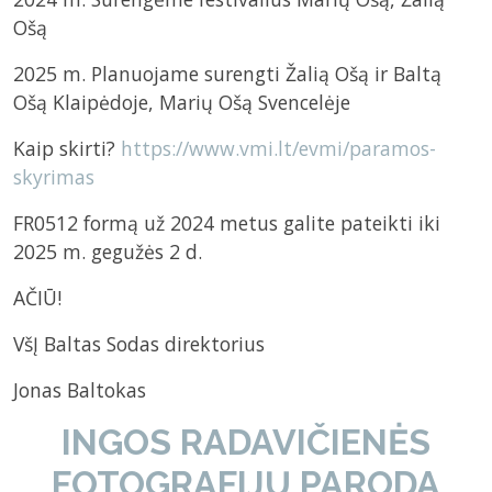
Ošą
2025 m. Planuojame surengti Žalią Ošą ir Baltą
Ošą Klaipėdoje, Marių Ošą Svencelėje
Kaip skirti?
https://www.vmi.lt/evmi/paramos-
skyrimas
FR0512 formą už 2024 metus galite pateikti iki
2025 m. gegužės 2 d.
AČIŪ!
VšĮ Baltas Sodas direktorius
Jonas Baltokas
INGOS RADAVIČIENĖS
FOTOGRAFIJŲ PARODA