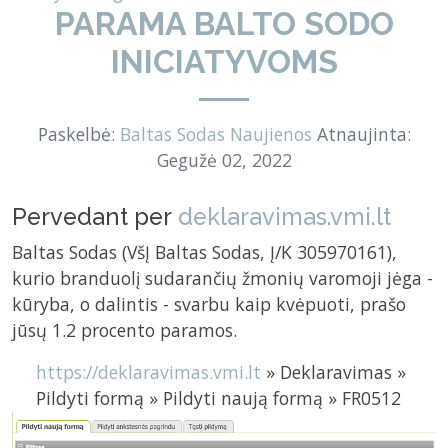
PARAMA BALTO SODO
INICIATYVOMS
Paskelbė:
Baltas Sodas
Naujienos
Atnaujinta:
Gegužė 02, 2022
Pervedant per
deklaravimas.vmi.lt
Baltas Sodas (VšĮ Baltas Sodas, Į/K 305970161),
kurio branduolį sudarančių žmonių varomoji jėga -
kūryba, o dalintis - svarbu kaip kvėpuoti, prašo
jūsų 1.2 procento paramos.
https://deklaravimas.vmi.lt
» Deklaravimas »
Pildyti formą » Pildyti naują formą » FR0512