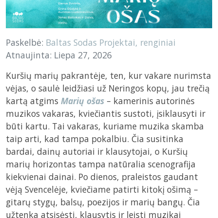
Paskelbė:
Baltas Sodas
Projektai, renginiai
Atnaujinta: Liepa 27, 2026
Kuršių marių pakrantėje, ten, kur vakare nurimsta
vėjas, o saulė leidžiasi už Neringos kopų, jau trečią
kartą atgims
Marių ošas
– kamerinis autorinės
muzikos vakaras, kviečiantis sustoti, įsiklausyti ir
būti kartu. Tai vakaras, kuriame muzika skamba
taip arti, kad tampa pokalbiu. Čia susitinka
bardai, dainų autoriai ir klausytojai, o Kuršių
marių horizontas tampa natūralia scenografija
kiekvienai dainai. Po dienos, praleistos gaudant
vėją Svencelėje, kviečiame patirti kitokį ošimą –
gitarų stygų, balsų, poezijos ir marių bangų. Čia
užtenka atsisėsti, klausytis ir leisti muzikai