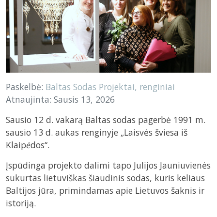
Paskelbė:
Baltas Sodas
Projektai, renginiai
Atnaujinta: Sausis 13, 2026
Sausio 12 d. vakarą Baltas sodas pagerbė 1991 m.
sausio 13 d. aukas renginyje „Laisvės šviesa iš
Klaip
ė
dos“.
Įspūdinga projekto dalimi tapo Julijos Jauniuvienės
sukurtas lietuviškas šiaudinis sodas, kuris keliaus
Baltijos jūra, primindamas apie Lietuvos šaknis ir
istoriją.