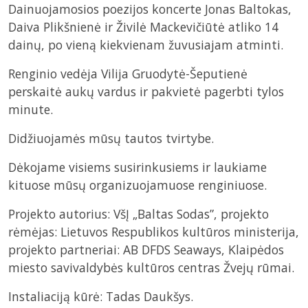
Dainuojamosios poezijos koncerte Jonas Baltokas,
Daiva Plikšnienė ir Živilė Mackevičiūtė atliko 14
dainų, po vieną kiekvienam žuvusiajam atminti.
Renginio vedėja Vilija Gruodytė-Šeputienė
perskaitė aukų vardus ir pakvietė pagerbti tylos
minute.
Didžiuojamės mūsų tautos tvirtybe.
Dėkojame visiems susirinkusiems ir laukiame
kituose mūsų organizuojamuose renginiuose.
Projekto autorius: VšĮ „Baltas Sodas”, projekto
rėmėjas: Lietuvos Respublikos kultūros ministerija,
projekto partneriai: AB DFDS Seaways, Klaipėdos
miesto savivaldybės kultūros centras Žvejų rūmai.
Instaliaciją kūrė: Tadas Daukšys.