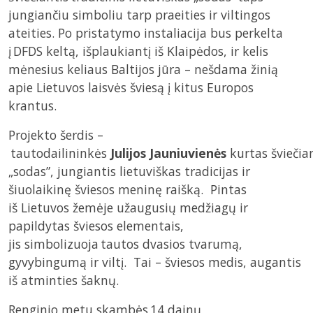
jungiančiu simboliu tarp praeities ir viltingos
ateities. Po pristatymo instaliacija bus perkelta
į DFDS keltą, išplaukiantį iš Klaipėdos, ir kelis
mėnesius keliaus Baltijos jūra – nešdama žinią
apie Lietuvos laisvės šviesą į kitus Europos
krantus.
Projekto šerdis –
tautodailininkės
Julijos Jauniuvienės
kurtas šviečia
„sodas”, jungiantis lietuviškas tradicijas ir
šiuolaikinę šviesos meninę raišką. Pintas
iš Lietuvos žemėje užaugusių medžiagų ir
papildytas šviesos elementais,
jis simbolizuoja tautos dvasios tvarumą,
gyvybingumą ir viltį. Tai – šviesos medis, augantis
iš atminties šaknų.
Renginio metu skambės 14 dainų,