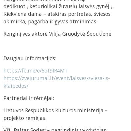
dedikuotų keturiolikai žuvusių laisvės gynėjų.
Kiekviena daina – atskiras portretas, šviesos
akimirka, pagarba ir gyvas atminimas.
Renginį ves aktorė Vilija Gruodytė-Šeputienė.
Daugiau informacijos:
https://fb.me/e/6ot9IR4MT
https://zvejurumai.lt/event/laisves-sviesa-is-
klaipedos/
Partneriai ir rėmėjai:
Lietuvos Respublikos kultūros ministerija –
projekto rėmėjas
VšĮ „Baltas Sodas” – pagrindinis vykdytojas