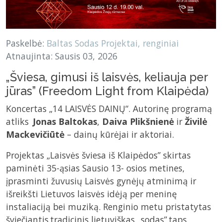
Paskelbė:
Baltas Sodas
Projektai, renginiai
Atnaujinta: Sausis 03, 2026
„Šviesa, gimusi iš laisvės, keliauja per
jūras” (Freedom Light from Klaipėda)
Koncertas „14 LAISVĖS DAINŲ“. Autorinę programą
atliks
Jonas Baltokas
,
Daiva Plikšnienė
ir
Živilė
Mackevičiūtė
– dainų kūrėjai ir aktoriai.
Projektas „Laisvės šviesa iš Klaipėdos” skirtas
paminėti 35-ąsias Sausio 13- osios metines,
įprasminti žuvusių Laisvės gynėjų atminimą ir
išreikšti Lietuvos laisvės idėją per meninę
instaliaciją bei muziką. Renginio metu pristatytas
šviečiantis tradicinis lietuviškas „sodas” taps