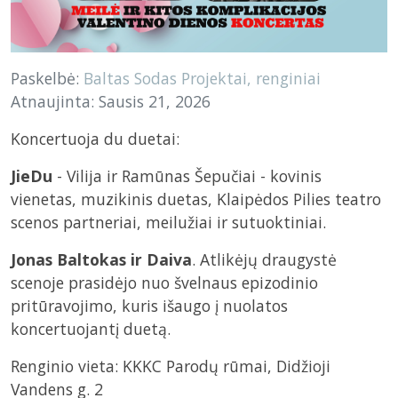
Paskelbė:
Baltas Sodas
Projektai, renginiai
Atnaujinta: Sausis 21, 2026
Koncertuoja du duetai:
JieDu
- Vilija ir Ramūnas Šepučiai - kovinis
vienetas, muzikinis duetas, Klaipėdos Pilies teatro
scenos partneriai, meilužiai ir sutuoktiniai.
Jonas Baltokas ir Daiva
. Atlikėjų draugystė
scenoje prasidėjo nuo švelnaus epizodinio
pritūravojimo, kuris išaugo į nuolatos
koncertuojantį duetą.
Renginio vieta: KKKC Parodų rūmai, Didžioji
Vandens g. 2