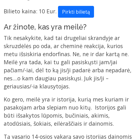
Bilieto kaina: 10 Eur.
Pirkti bilietą
Ar žinote, kas yra meilė?
Tik nesakykite, kad tai drugeliai skrandyje ar
skruzdėlės po oda, ar cheminė reakcija, kurios
metu išsiskiria endorfinas. Ne, ne ir dar kartą ne.
Meilė yra tada, kai tu gali pasiskųsti jam/jai
pačiam/-iai, dėl to ką jis/ji padarė arba nepadarė,
nes....o kam daugiau pasiskųsi. Juk jis/ji –
geriausias/-ia klausytojas.
Ko gero, meilė yra ir istorija, kurią mes kuriam ir
pasakojam arba slepiam nuo kitų. Istorijos gali
būti išsakytos lūpomis, bučiniais, akimis,
atodūsiais, šokiais, eilėraščiais ir dainomis.
Tą vasario 14-osios vakarą savo istorijas dainomis